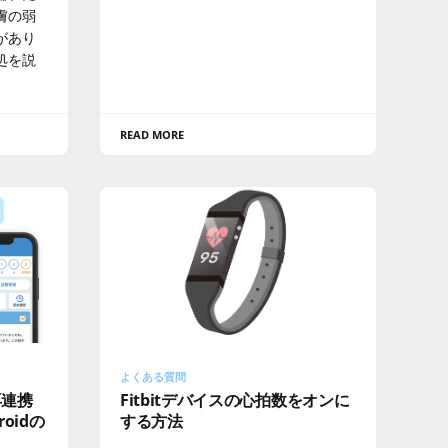
膚の弱
があり
処を説
READ MORE
よくある質問
再連携
Fitbitデバイスの心拍数をオンに
roidの
する方法