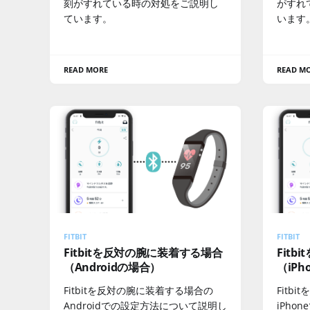
刻がすれている時の対処をご説明し
がすれ
ています。
います
READ MORE
READ M
FITBIT
FITBIT
Fitbitを反対の腕に装着する場合
Fit
（Androidの場合）
（iP
Fitbitを反対の腕に装着する場合の
Fitb
Androidでの設定方法について説明し
iPho