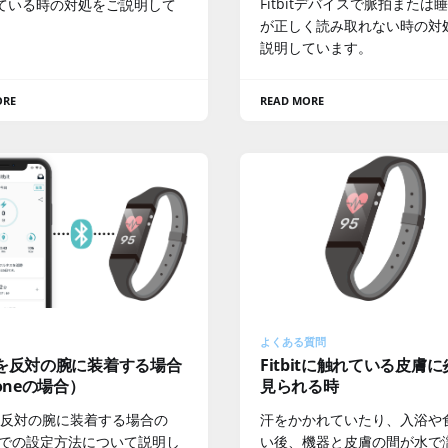
Fitbitデバイスで脈拍または
ている時の対処をご説明して
が正しく読み取れない時の対
。
説明しています。
ORE
READ MORE
よくある質問
bitを反対の腕に装着する場合
Fitbitに触れている皮膚
honeの場合）
見られる時
itを反対の腕に装着する場合の
汗をかかれていたり、入浴や
neでの設定方法について説明し
い後、機器と皮膚の間が水で