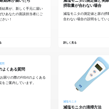
断結果が届いたら
減塩モニタの測定値と実
摂取量が合わない場合
断結果が、新しく手元に届い
減塩モニタの測定値と尿の摂
ぜひあなたの面談担当者にご
合わない場合の説明をしてい
ださい！
る
詳しく見る
質問
itのよくある質問
itでお困りの際のFitbitのよくある
覧をご案内しています。
減塩モニタ
減塩モニタの清掃方法