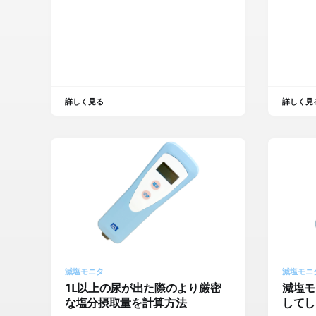
詳しく見る
詳しく見
減塩モニタ
減塩モニ
1L以上の尿が出た際のより厳密
減塩モ
な塩分摂取量を計算方法
してし