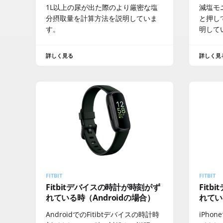
1L以上の尿が出た際のより厳密な塩
減塩モ
分摂取量を計算方法を説明していま
と押し
す。
明して
詳しく見る
詳しく見
FITBIT
FITBIT
Fitbitデバイスの時計が時刻がず
Fit
れている時（Androidの場合）
れてい
AndroidでのFitibtデバイスの時計時
iPho