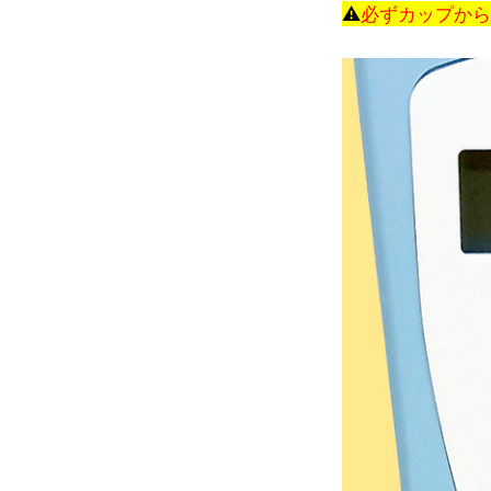
⚠
必ずカップから