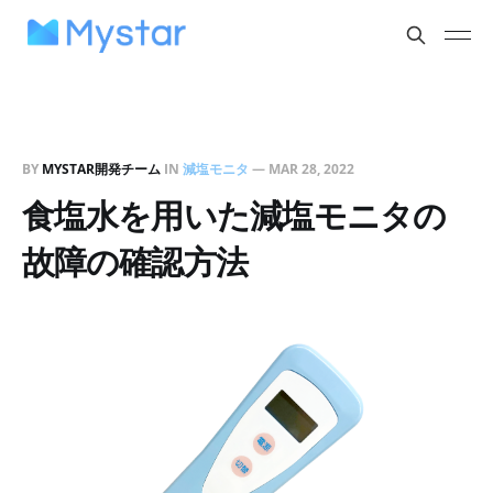
BY
MYSTAR開発チーム
IN
減塩モニタ
—
MAR 28, 2022
食塩水を用いた減塩モニタの
故障の確認方法