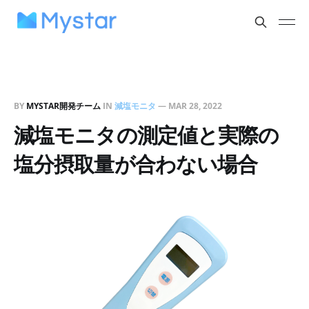
BY
MYSTAR開発チーム
IN
減塩モニタ
—
MAR 28, 2022
減塩モニタの測定値と実際の
塩分摂取量が合わない場合