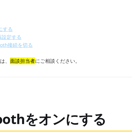
じ
ンにする
を再設定する
ooth接続を切る
は、
面談担当者
にご相談ください。
toothをオンにする