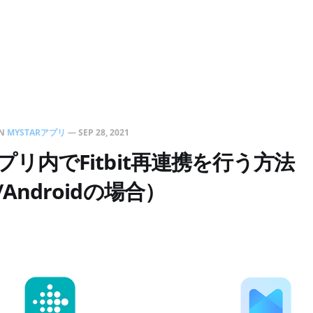
N
MYSTARアプリ
—
SEP 28, 2021
アプリ内でFitbit再連携を行う方法
e/Androidの場合）