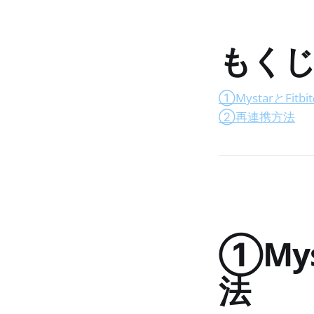
もく
①MystarとFit
②再連携方法
①Mys
法