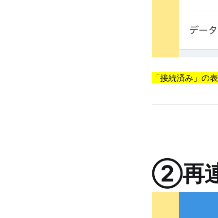
「接続済み」の表
②再