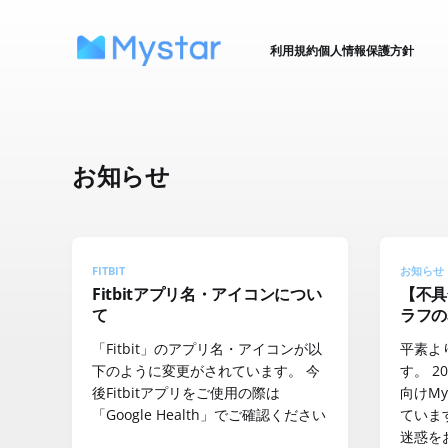
利用規約
個人情報保護方針
お知らせ
FITBIT
お知らせ
Fitbitアプリ名・アイコンについ
【不具
て
ラフの
「Fitbit」のアプリ名・アイコンが以
平素よ
下のように変更がされています。 今
す。 2
後Fitbitアプリをご使用の際は
向けMy
「Google Health」でご確認ください
ていま
迷惑を